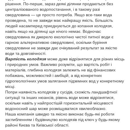
рішення. По-перше, зараз деякі ділянки продаються без
централізованого водопостачання, і в такому разі
свердловина — це просто потреба. Якщо все-таки вода
проведена, то не завжди має найкращу якість. Більшість
людей насамперед приєднуються до копання колодязя,
навіть якщо на ділянці ще нічого немає. Водночас
свердловина як джерело екологічно чистої питної води є
гарною альтернативою свердловині, оскільки буріння
свердловини не завжди дає очікуваний результат за якістю
води та довговічності.
Вартість колодязя
може дуже відрізнятися для різних місць
і природних умов. Важливо розуміти, що вартість робіт і
матеріалів, глибина колодязя залежить не від фінансових
побажань, можливостей і амбіцій, а від конкретних
гідрогеологічних умов залягання підземних вод у конкретному
місці.
Попри наявність колодязів у сусідів, схожість ландшафтної
ситуації та інших нюансів, рівень води може відрізнятися,
оскільки навіть у найпростішій горизонтальній місцевості
водоносний шар може розміщуватися хвилеоблазно.
Наша компанія швидко та якісно виконає будь-які роботи
заглибленням і будівництво колодязів під ключ у будь-якому
районі Києва та Київської області.