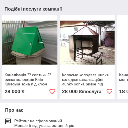
Подібні послуги компанії
Каналізація ⁇ септики ⁇
Копаємо колодязя <unk>
Кана
ривке колодязів Київ
колодязі каналізаційні
монт
Київська зона під ключ
<unk> копка ривке під
ключ
28 000
28 000
18 
₴
₴/послуга
Про нас
Рейтинг не сформований
Менше 5 відгуків за останній рік