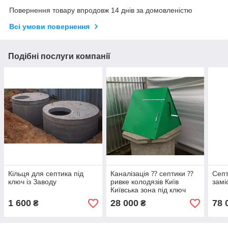
Повернення товару впродовж 14 днів за домовленістю
Всі умови повернення
Подібні послуги компанії
Кільця для септика під
Каналізація ⁇ септики ⁇
Септ
ключ із Заводу
ривке колодязів Київ
замі
Київська зона під ключ
1 600
28 000
78 
₴
₴