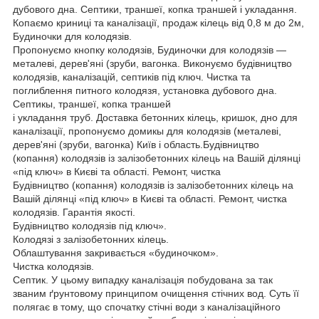
дубового дна. Септики, траншеї, копка траншей і укладання.
Копаємо криниці та каналізації, продаж кілець від 0,8 м до 2м,
Будиночки для колодязів.
Пропонуємо кнопку колодязів, Будиночки для колодязів —
металеві, дерев'яні (зруби, вагонка. Виконуємо будівництво
колодязів, каналізацій, септиків під ключ. Чистка та
поглиблення питного колодязя, установка дубового дна.
Септикы, траншеї, копка траншей
і укладання труб. Доставка бетонних кілець, кришок, дно для
каналізації, пропонуємо домикы для колодязів (металеві,
дерев'яні (зруби, вагонка) Київ і область.Будівництво
(копання) колодязів із залізобетонних кілець на Вашій ділянці
«під ключ» в Києві та області. Ремонт, чистка
Будівництво (копання) колодязів із залізобетонних кілець на
Вашій ділянці «під ключ» в Києві та області. Ремонт, чистка
колодязів. Гарантія якості.
Будівництво колодязів під ключ».
Колодязі з залізобетонних кілець.
Облаштування закривається «будиночком».
Чистка колодязів.
Септик. У цьому випадку каналізація побудована за так
званим ґрунтовому принципом очищення стічних вод. Суть її
полягає в тому, що спочатку стічні води з каналізаційного