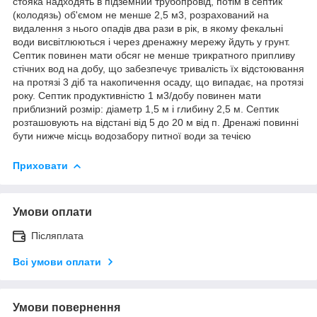
стояка надходять в підземний трубопровід, потім в септик
(колодязь) об'ємом не менше 2,5 м3, розрахований на
видалення з нього опадів два рази в рік, в якому фекальні
води висвітлюються і через дренажну мережу йдуть у грунт.
Септик повинен мати обсяг не менше трикратного припливу
стічних вод на добу, що забезпечує тривалість їх відстоювання
на протязі 3 діб та накопичення осаду, що випадає, на протязі
року. Септик продуктивністю 1 м3/добу повинен мати
приблизний розмір: діаметр 1,5 м і глибину 2,5 м. Септик
розташовують на відстані від 5 до 20 м від п. Дренажі повинні
бути нижче місць водозабору питної води за течією
Приховати
Умови оплати
Післяплата
Всі умови оплати
Умови повернення