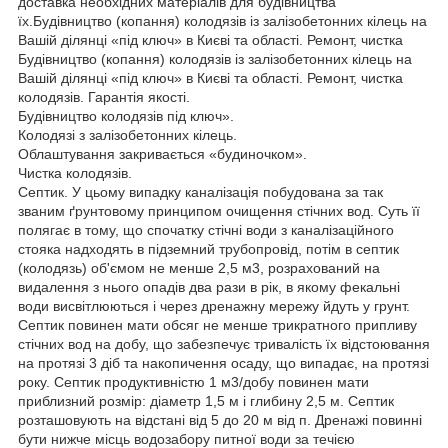
доставка необхідних матеріалів для будівництва
їх.Будівництво (копання) колодязів із залізобетонних кілець на
Вашій ділянці «під ключ» в Києві та області. Ремонт, чистка
Будівництво (копання) колодязів із залізобетонних кілець на
Вашій ділянці «під ключ» в Києві та області. Ремонт, чистка
колодязів. Гарантія якості.
Будівництво колодязів під ключ».
Колодязі з залізобетонних кілець.
Облаштування закривається «будиночком».
Чистка колодязів.
Септик. У цьому випадку каналізація побудована за так
званим ґрунтовому принципом очищення стічних вод. Суть її
полягає в тому, що спочатку стічні води з каналізаційного
стояка надходять в підземний трубопровід, потім в септик
(колодязь) об'ємом не менше 2,5 м3, розрахований на
видалення з нього опадів два рази в рік, в якому фекальні
води висвітлюються і через дренажну мережу йдуть у грунт.
Септик повинен мати обсяг не менше трикратного припливу
стічних вод на добу, що забезпечує тривалість їх відстоювання
на протязі 3 діб та накопичення осаду, що випадає, на протязі
року. Септик продуктивністю 1 м3/добу повинен мати
приблизний розмір: діаметр 1,5 м і глибину 2,5 м. Септик
розташовують на відстані від 5 до 20 м від п. Дренажі повинні
бути нижче місць водозабору питної води за течією