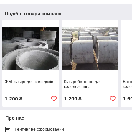
Подібні товари компанії
ЖБІ кільця для колодязів
Кільце бетонне для
Бето
колодязя ціна
коло
1 200
1 200
1 6
₴
₴
Про нас
Рейтинг не сформований