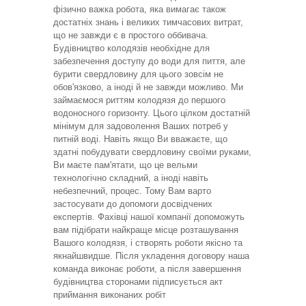
фізично важка робота, яка вимагає також
достатніх знань і великих тимчасових витрат,
що не завжди є в простого оббивача.
Будівництво колодязів необхідне для
забезпечення доступу до води для пиття, але
бурити свердловину для цього зовсім не
обов'язково, а іноді й не завжди можливо. Ми
займаємося риттям колодязя до першого
водоносного горизонту. Цього цілком достатній
мінімум для задоволення Ваших потреб у
питній воді. Навіть якщо Ви вважаєте, що
здатні побудувати свердловину своїми руками,
Ви маєте пам'ятати, що це вельми
технологічно складний, а іноді навіть
небезпечний, процес. Тому Вам варто
застосувати до допомоги досвідчених
експертів. Фахівці нашої компанії допоможуть
вам підібрати найкраще місце розташування
Вашого колодязя, і створять роботи якісно та
якнайшвидше. Після укладення договору наша
команда виконає роботи, а після завершення
будівництва сторонами підписується акт
приймання виконаних робіт