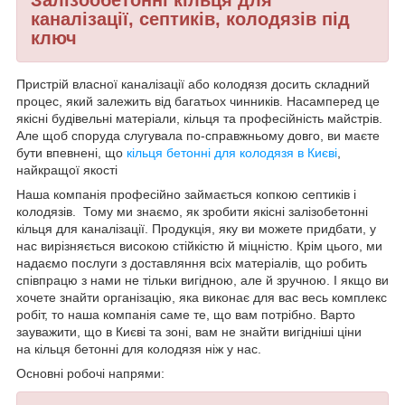
каналізації, септиків, колодязів під
ключ
Пристрій власної каналізації або колодязя досить складний
процес, який залежить від багатьох чинників. Насамперед це
якісні будівельні матеріали, кільця та професійність майстрів.
Але щоб споруда слугувала по-справжньому довго, ви маєте
бути впевнені, що
кільця бетонні для колодязя в Києві
,
найкращої якості
Наша компанія професійно займається копкою септиків і
колодязів. Тому ми знаємо, як зробити якісні залізобетонні
кільця для каналізації. Продукція, яку ви можете придбати, у
нас вирізняється високою стійкістю й міцністю. Крім цього, ми
надаємо послуги з доставляння всіх матеріалів, що робить
співпрацю з нами не тільки вигідною, але й зручною. І якщо ви
хочете знайти організацію, яка виконає для вас весь комплекс
робіт, то наша компанія саме те, що вам потрібно. Варто
зауважити, що в Києві та зоні, вам не знайти вигідніші ціни
на кільця бетонні для колодязя ніж у нас.
Основні робочі напрями: