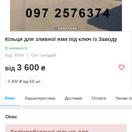
Кільця для зливної ями під ключ із Заводу
В наявності
Код: 4564
Опт і роздріб
3 600
від
₴
3 400 ₴
від 59 шт.
Опис
Характеристики
Доставка
Оплата
Умови п
Опис
Залізообетонні кільця для