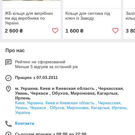
ЖБ кільця для вигрібних
Кільця для септика під
Залі
ям від виробника по
ключ із Заводу
кіль
Україні.
2 600
1 600
3 8
₴
₴
Про нас
Рейтинг не сформований
Менше 5 відгуків за останній рік
Працює з 07.03.2011
м. Украина. Киев и Киевская область , Черкасская,
Умань, Черкаси , Обухов, Мироновка, Кагарлык,
Ирпень
Киев, Украина. Киев и Киевская область , Черкасская,
Умань, Черкаси , Обухов, Мироновка, Кагарлык, Ирпень,
Україна
Контакти
Сьогодні працює з 08:00 до 22:00