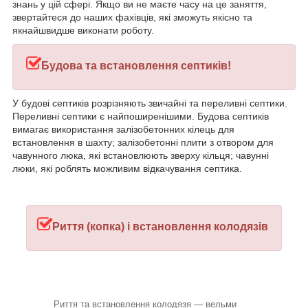
знань у цій сфері. Якщо ви не маєте часу на це заняття,
звертайтеся до наших фахівців, які зможуть якісно та
якнайшвидше виконати роботу.
Будова та встановлення септиків!
У будові септиків розрізняють звичайні та переливні септики.
Переливні септики є найпоширенішими. Будова септиків
вимагає використання залізобетонних кілець для
встановлення в шахту; залізобетонні плити з отвором для
чавунного люка, які встановлюють зверху кільця; чавунні
люки, які роблять можливим відкачування септика.
Риття (копка) і встановлення колодязів
Риття та встановлення колодязя — вельми