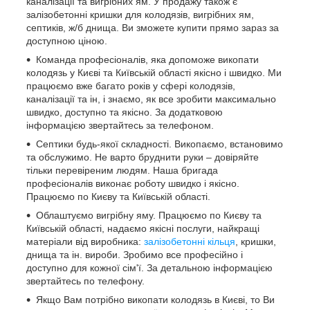
каналізації та вигрібних ям. У продажу також є
залізобетонні кришки для колодязів, вигрібних ям,
септиків, ж/б днища. Ви зможете купити прямо зараз за
доступною ціною.
Команда професіоналів, яка допоможе викопати
колодязь у Києві та Київській області якісно і швидко. Ми
працюємо вже багато років у сфері колодязів,
каналізації та ін, і знаємо, як все зробити максимально
швидко, доступно та якісно. За додатковою
інформацією звертайтесь за телефоном.
Септики будь-якої складності. Викопаємо, встановимо
та обслужимо. Не варто бруднити руки – довіряйте
тільки перевіреним людям. Наша бригада
професіоналів виконає роботу швидко і якісно.
Працюємо по Києву та Київській області.
Облаштуємо вигрібну яму. Працюємо по Києву та
Київській області, надаємо якісні послуги, найкращі
матеріали від виробника:
залізобетонні кільця
, кришки,
днища та ін. вироби. Зробимо все професійно і
доступно для кожної сім'ї. За детальною інформацією
звертайтесь по телефону.
Якщо Вам потрібно викопати колодязь в Києві, то Ви